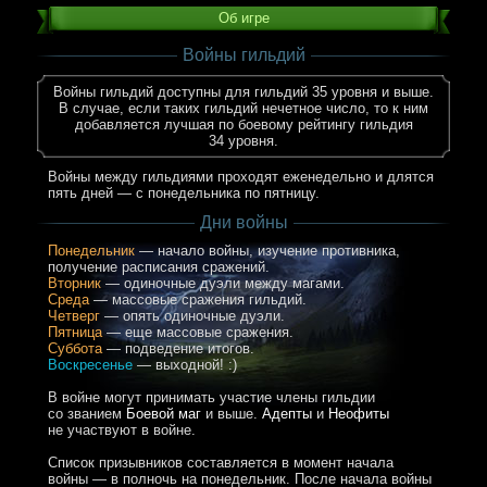
Об игре
Войны гильдий
Войны гильдий доступны для гильдий 35 уровня и выше.
В случае, если таких гильдий нечетное число, то к ним
добавляется лучшая по боевому рейтингу гильдия
34 уровня.
Войны между гильдиями проходят еженедельно и длятся
пять дней — с понедельника по пятницу.
Дни войны
Понедельник
— начало войны, изучение противника,
получение расписания сражений.
Вторник
— одиночные дуэли между магами.
Среда
— массовые сражения гильдий.
Четверг
— опять одиночные дуэли.
Пятница
— еще массовые сражения.
Суббота
— подведение итогов.
Воскресенье
— выходной! :)
В войне могут принимать участие члены гильдии
со званием
Боевой маг
и выше.
Адепты
и
Неофиты
не участвуют в войне.
Список призывников составляется в момент начала
войны — в полночь на понедельник. После начала войны