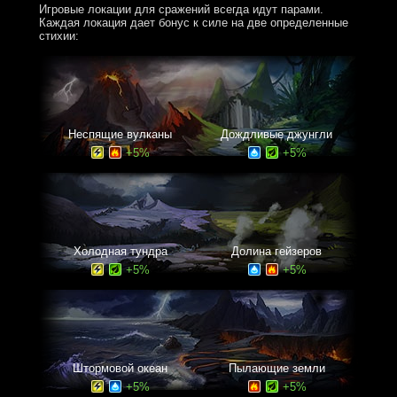
Игровые локации для сражений всегда идут парами.
Каждая локация дает бонус к силе на две определенные
стихии:
Неспящие вулканы
Дождливые джунгли
+5%
+5%
Холодная тундра
Долина гейзеров
+5%
+5%
Штормовой океан
Пылающие земли
+5%
+5%