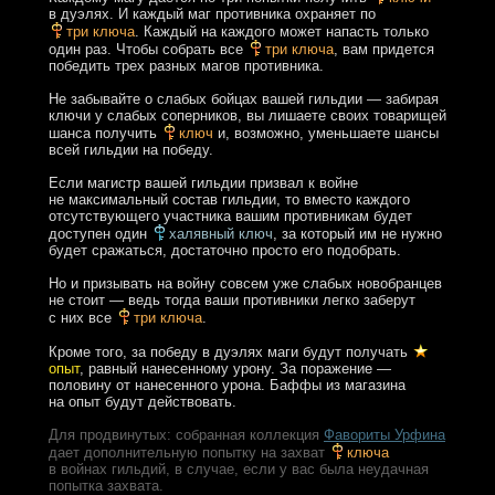
в дуэлях. И каждый маг противника охраняет по
три ключа
. Каждый на каждого может напасть только
один раз. Чтобы собрать все
три ключа
, вам придется
победить трех разных магов противника.
Не забывайте о слабых бойцах вашей гильдии — забирая
ключи у слабых соперников, вы лишаете своих товарищей
шанса получить
ключ
и, возможно, уменьшаете шансы
всей гильдии на победу.
Если магистр вашей гильдии призвал к войне
не максимальный состав гильдии, то вместо каждого
отсутствующего участника вашим противникам будет
доступен один
халявный ключ
, за который им не нужно
будет сражаться, достаточно просто его подобрать.
Но и призывать на войну совсем уже слабых новобранцев
не стоит — ведь тогда ваши противники легко заберут
с них все
три ключа
.
Кроме того, за победу в дуэлях маги будут получать
опыт
, равный нанесенному урону. За поражение —
половину от нанесенного урона. Баффы из магазина
на опыт будут действовать.
Для продвинутых: собранная коллекция
Фавориты Урфина
дает дополнительную попытку на захват
ключа
в войнах гильдий, в случае, если у вас была неудачная
попытка захвата.