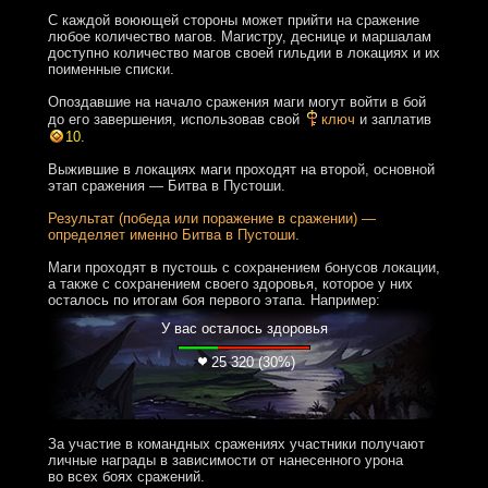
С каждой воюющей стороны может прийти на сражение
любое количество магов. Магистру, деснице и маршалам
доступно количество магов своей гильдии в локациях и их
поименные списки.
Опоздавшие на начало сражения маги могут войти в бой
до его завершения, использовав свой
ключ
и заплатив
10
.
Выжившие в локациях маги проходят на второй, основной
этап сражения — Битва в Пустоши.
Результат (победа или поражение в сражении) —
определяет именно Битва в Пустоши.
Маги проходят в пустошь с сохранением бонусов локации,
а также с сохранением своего здоровья, которое у них
осталось по итогам боя первого этапа. Например:
У вас осталось здоровья
25 320 (30%)
За участие в командных сражениях участники получают
личные награды в зависимости от нанесенного урона
во всех боях сражений.