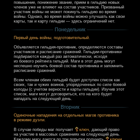
повышение, понижение звание, прием в гильдию новых
членов уже не влияют на состав участников. Призванный
участник войны не может покинуть гильдию во время
войны. Однако, во время войны можно улучшать как свои
карты, так и карту гильдии — здесь ограничений нет.
Понедельник
Первый день войны, подготовительный.
Объявляется гильдия-противник, определяются составы
участников и расписание сражений. Гильдии-противники
подбираются каждый раз автоматически, исходя
из боевого рейтинга гильдий. Маги в этот день могут
неспешно изучить боевой состав противника и запомнить
расписание сражений.
Всем членам обеих гильдий будет доступен список как
своих, так и чужих воинов, упорядоченных по силе боевой
колоды (с учетом верности и карты гильдии). Изучив этот
список, маги могут договориться, кто на кого будет
нападать на следующий день.
Вторник
Одиночные нападения на отдельных магов противника
в режиме дуэли.
В случае победы маг получает
ключ
, дающий право
на участие в массовых сражениях на следующий день.
Каждому магу дается по три попытки получить
ключи