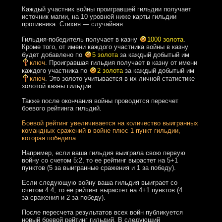
Каждый участник войны проигравшей гильдии получает
источник магии, на 10 уровней ниже карты гильдии
противника. Стихия — случайная.
Гильдия-победитель получает в казну
1000 золота
.
Кроме того, от имени каждого участника войны в казну
будет добавлено по
5 золота
за каждый добытый им
ключ
. Проигравшая гильдия получает в казну от имени
каждого участника по
2 золота
за каждый добытый им
ключ
. Это золото учитывается в их личной статистике
золотой казны гильдии.
Также после окончания войны проводится пересчет
боевого рейтинга гильдий.
Боевой рейтинг увеличивается на количество выигранных
командных сражений в войне плюс 1 пункт гильдии,
которая победила.
Например, если ваша гильдия выиграла свою первую
войну со счетом 5:2, то ее рейтинг вырастет на 5+1
пунктов (5 за выигранные сражения и 1 за победу).
Если следующую войну ваша гильдия выиграет со
счетом 4:4, то ее рейтинг вырастет на 4+1 пунктов (4
за сражения и 2 за победу).
После пересчета результатов всех войн публикуется
новый боевой рейтинг гильдий. В следующий