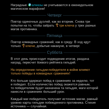
Наградные
алмазы
не учитываются в еженедельном
магическом марафоне!
Четверг
Повтор одиночных дуэлей, как во вторник. Снова три
попытки на то, чтобы забрать
три ключа
у трех разных
магов противника.
Пятница
Повтор командных сражений, как в среду. В ход идут
только
ключи
, добытые накануне, в четверг.
Суббота
В этот день происходит подведение итогов, раздача
наград, пересчет боевого рейтинга гильдий.
На определение гильдии-победителя в войне влияют
только победы в командных сражениях!
Кто больше одержал побед в сражениях за неделю, тот
и победил. Если количество побед окажется равным,
то победителем будет назначена та гильдия, маги которой
нанесли в сражениях больший урон.
Каждый маг-победитель получает источник магии, равный
уровню карты гильдии побежденного противника. Стихия
источника — случайная.