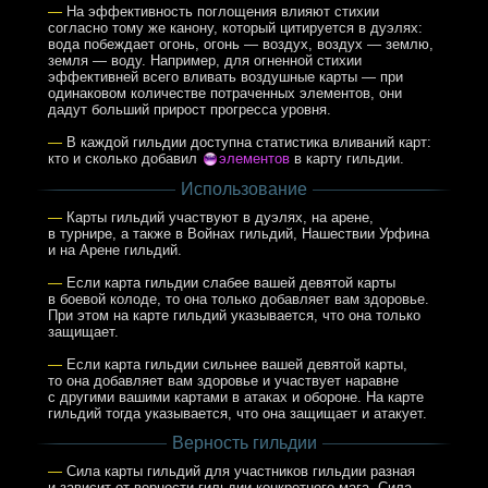
—
На эффективность поглощения влияют стихии
согласно тому же канону, который цитируется в дуэлях:
вода побеждает огонь, огонь — воздух, воздух — землю,
земля — воду. Например, для огненной стихии
эффективней всего вливать воздушные карты — при
одинаковом количестве потраченных элементов, они
дадут больший прирост прогресса уровня.
—
В каждой гильдии доступна статистика вливаний карт:
кто и сколько добавил
элементов
в карту гильдии.
Использование
—
Карты гильдий участвуют в дуэлях, на арене,
в турнире, а также в Войнах гильдий, Нашествии Урфина
и на Арене гильдий.
—
Если карта гильдии слабее вашей девятой карты
в боевой колоде, то она только добавляет вам здоровье.
При этом на карте гильдий указывается, что она только
защищает.
—
Если карта гильдии сильнее вашей девятой карты,
то она добавляет вам здоровье и участвует наравне
с другими вашими картами в атаках и обороне. На карте
гильдий тогда указывается, что она защищает и атакует.
Верность гильдии
—
Сила карты гильдий для участников гильдии разная
и зависит от верности гильдии конкретного мага. Сила