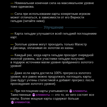
—
Номинальная конечная сила на максимальном уровне
тоже одинакова.
—
Сила при использовании карты конкретным игроком
может отличаться, в зависимости от его Верности
гильдии (читайте ниже).
Улучшение
—
Карта гильдии улучшается всей гильдией поглощением
карт.
—
Золотые уровни могут проходить только Магистр
и Десница, оплачивая их золотом из казны.
—
Каждый раз, когда карта гильдии проходит очередной
золотой уровень, все участники гильдии получают
в подарок источники магии уровня пройденного золотого
уровня!
—
Даже если карта достигла 100% прогресса золотого
уровня, все равно можно продолжать поглощать карты
(они будут учтены статистикой и добавят прогресс после
прохождения золотого уровня).
—
При поглощении карты учитываются
элементы
.
Таинственные
элементы
— это то, из чего состоят все
карты. Более мощные карты содержат больше
элементов
.