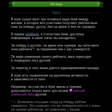
Об игре
Лиги
В игре существует три основных вида боев между
магами, в которых все участники получают рейтинговые
очки за победы: дуэли, бои на арене и бои на турнирах.
В вашем
профиле
, в статистике боев, доступна
информация, в каких лигах вы находитесь.
За победу в дуэлях, на арене или турнире, вы получаете
очки рейтинга
*
, за поражения они с вас снимаются.
По мере изменения своего рейтинга, маги переходят
в очередную лигу дуэлей.
За переход в лигу выше дается единовременная награда.
В игре есть ограничения на различные активности,
в зависимости от лиги.
Например, на участие в боях арены и турнира
допускаются только маги, достигшие
третьей
эпической лиги
дуэлей.
* — Возможны ситуации, когда за победу рейтинг
снимается. Это означает, что вы победили кого-то с очень
уж низким рейтингом, по сравнению с вашим.