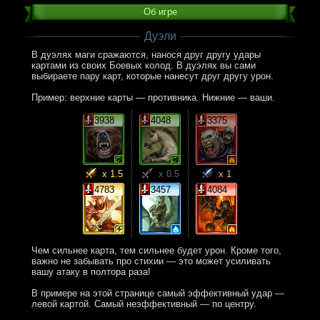
Об игре
Дуэли
В дуэлях маги сражаются, нанося друг другу удары
картами из своих Боевых колод. В дуэлях вы сами
выбираете пару карт, которые нанесут друг другу урон.
Пример: верхние карты — противника. Нижние — ваши.
3938
4048
3375
x 1.5
x 0.5
x 1
4783
3457
4084
Чем сильнее карта, тем сильнее будет урон. Кроме того,
важно не забывать про стихии — это может усиливать
вашу атаку в полтора раза!
В примере на этой странице самый эффективный удар —
левой картой. Самый неэффективный — по центру.