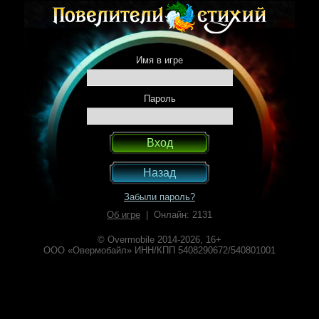
Имя в игре
Пароль
Назад
Забыли пароль?
Об игре
| Онлайн: 2131
© Overmobile 2014-2026, 16+
ООО «Овермобайл» ИНН/КПП 5408290672/540801001