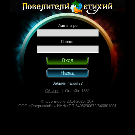
Имя в игре
Пароль
Назад
Забыли пароль?
Об игре
| Онлайн: 1361
© Overmobile 2014-2026, 16+
ООО «Овермобайл» ИНН/КПП 5408290672/540801001