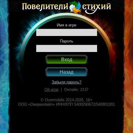
Имя в игре
Пароль
Назад
Забыли пароль?
Об игре
| Онлайн: 2137
© Overmobile 2014-2026, 16+
ООО «Овермобайл» ИНН/КПП 5408290672/540801001