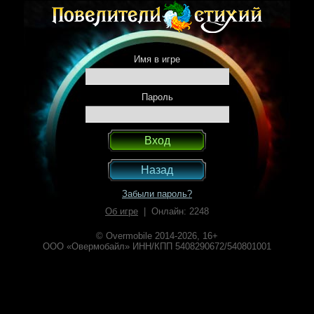
Имя в игре
Пароль
Назад
Забыли пароль?
Об игре
| Онлайн: 2248
© Overmobile 2014-2026, 16+
ООО «Овермобайл» ИНН/КПП 5408290672/540801001