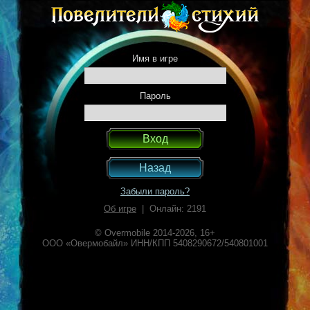
Имя в игре
Пароль
Назад
Забыли пароль?
Об игре
| Онлайн: 2191
© Overmobile 2014-2026, 16+
ООО «Овермобайл» ИНН/КПП 5408290672/540801001