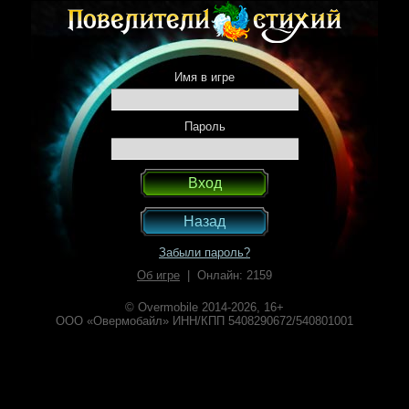
Имя в игре
Пароль
Назад
Забыли пароль?
Об игре
| Онлайн: 2159
© Overmobile 2014-2026, 16+
ООО «Овермобайл» ИНН/КПП 5408290672/540801001