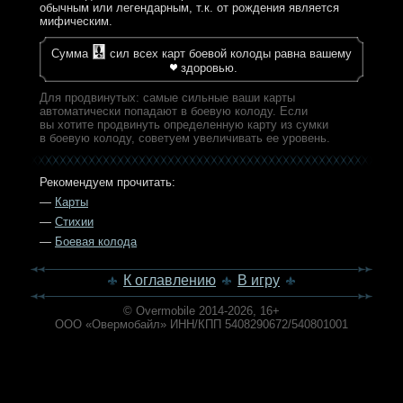
обычным или легендарным, т.к. от рождения является
мифическим.
Сумма
сил всех карт боевой колоды равна вашему
здоровью.
Для продвинутых: самые сильные ваши карты
автоматически попадают в боевую колоду. Если
вы хотите продвинуть определенную карту из сумки
в боевую колоду, советуем увеличивать ее уровень.
Рекомендуем прочитать:
—
Карты
—
Стихии
—
Боевая колода
К оглавлению
В игру
© Overmobile 2014-2026, 16+
ООО «Овермобайл» ИНН/КПП 5408290672/540801001