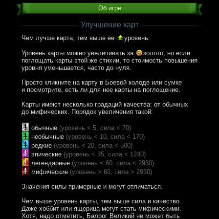
Об игре
Улучшение карт
Чем лучше карта, тем выше ее
уровень.
Уровень карты можно увеличивать за
золото,
но если
поглощать карты этой же стихии, то стоимость повышения
уровня уменьшается, часто до нуля.
Просто кликните на карту в Боевой колоде или сумке
и посмотрите, есть ли для нее карты на поглощение.
Карты имеют несколько градаций качества: от обычных
до мифических. Порядок увеличения такой:
обычные
(уровень < 5, сила < 70)
необычные
(уровень < 10, сила < 170)
редкие
(уровень < 20, сила < 500)
эпические
(уровень < 35, сила < 1240)
легендарные
(уровень < 60, сила < 2930)
мифические
(уровень > 60, сила > 2930)
Значения силы примерные и могут отличаться.
Чем выше уровень карты, тем выше сила и качество.
Даже хоббит или ящерица могут стать мифическими.
Хотя, надо отметить, Балрог Великий не может быть